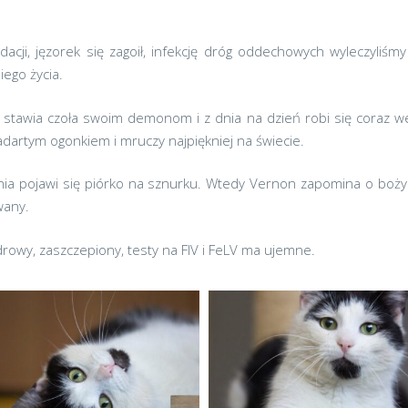
acji, jęzorek się zagoił, infekcję dróg oddechowych wyleczyliśmy
ego życia.
e stawia czoła swoim demonom i z dnia na dzień robi się coraz wes
zadartym ogonkiem i mruczy najpiękniej na świecie.
enia pojawi się piórko na sznurku. Wtedy Vernon zapomina o bożym
wany.
drowy, zaszczepiony, testy na FIV i FeLV ma ujemne.