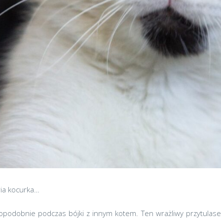
ria kocurka…
opodobnie podczas bójki z innym kotem. Ten wrażliwy przytulase