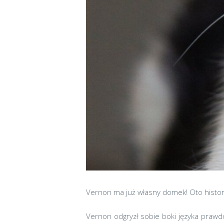
Vernon ma już własny domek! Oto histo
Vernon odgryzł sobie boki języka prawd