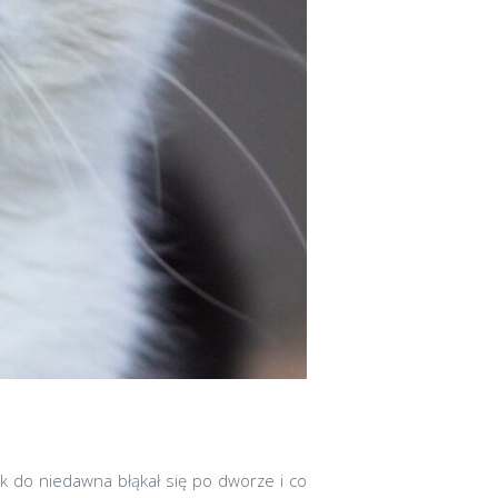
k do niedawna błąkał się po dworze i co