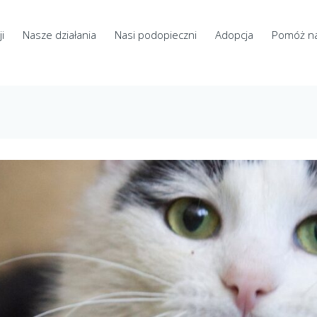
i
Nasze działania
Nasi podopieczni
Adopcja
Pomóż n