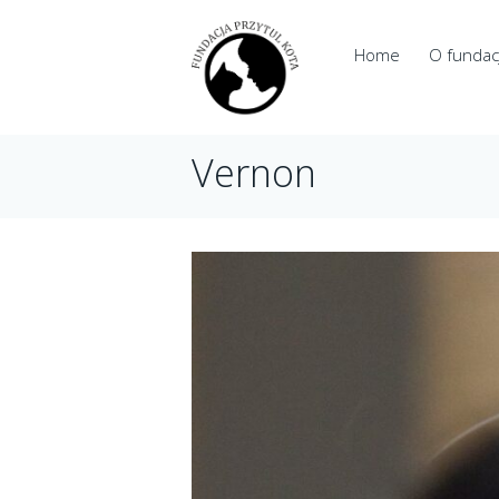
Home
O fundacj
Vernon