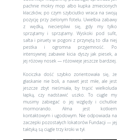
pachnie mokry mop albo kupka zmiecionych
kłaczków, po czym szybciutko wraca na swoją
pozycję przy zielonym fotelu. Uwielbia zabawy
z wędką, niecierpliwi się, gdy my tylko
sprzątamy i sprzątamy. Wyskoki pod sufit,
salta i piruety w pogoni z przynętą to dla niej
pestka i ogromna przyjemność. Po
intensywnej zabawie kicia dyszy jak piesek, a
jej różowy nosek — różowieje jeszcze bardziej.
Kociczka dość szybko zorientowała się, że
głaskanie nie boli, a nawet jest miłe, ale jest
jeszcze zbyt nieśmiała, by trącić wielkoluda
łapką, czy nadstawić uszko. To ciągle my
musimy zabiegać o jej względy i cichutkie
mormorando. Alma jest kotkiem
kontaktowym i ugodowym. Nie odpowiada na
zaczepki pozostałych lokatorów Fundacji — jej
taktyką są ciągle trzy kroki w tył.