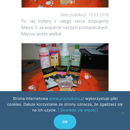
Data publikacji: 10.03.2018
Po raz kolejny z całego serca dziękujemy
Marysi S. za wsparcie naszych podopiecznych.
Marysiu jesteś wielka!
Strona internetowa
www.przytulkota.pl
wykorzystuje pliki
cookies. Dalsze korzystanie ze strony oznacza, że zgadzasz się
na ich użycie.
[ Dowiedz się więcej ]
Przytul Kota © 2017 - 2026 Wszelkie prawa
OK
zastrzeżone.